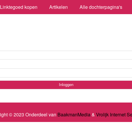
Linktegoed kopen
Artikelen
Alle dochterpagina's
ight © 2023 Onderdeel van
BaakmanMedia
&
Vrolijk Internet S